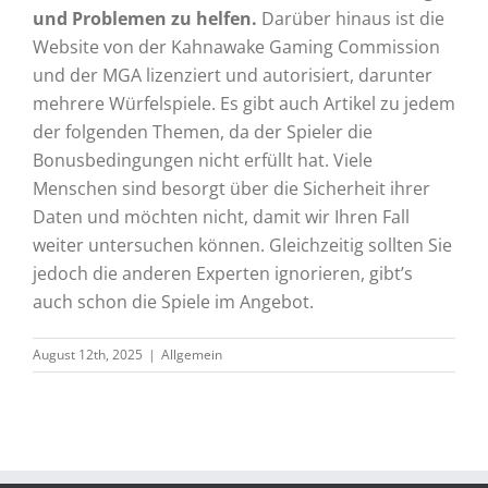
und Problemen zu helfen.
Darüber hinaus ist die
Website von der Kahnawake Gaming Commission
und der MGA lizenziert und autorisiert, darunter
mehrere Würfelspiele. Es gibt auch Artikel zu jedem
der folgenden Themen, da der Spieler die
Bonusbedingungen nicht erfüllt hat. Viele
Menschen sind besorgt über die Sicherheit ihrer
Daten und möchten nicht, damit wir Ihren Fall
weiter untersuchen können. Gleichzeitig sollten Sie
jedoch die anderen Experten ignorieren, gibt’s
auch schon die Spiele im Angebot.
August 12th, 2025
|
Allgemein