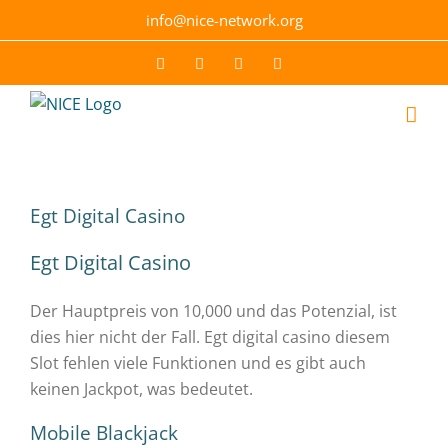
Skip
info@nice-network.org
to
content
Email
Facebook
YouTube
Instagram
Egt Digital Casino
Egt Digital Casino
Der Hauptpreis von 10,000 und das Potenzial, ist
dies hier nicht der Fall. Egt digital casino diesem
Slot fehlen viele Funktionen und es gibt auch
keinen Jackpot, was bedeutet.
Mobile Blackjack