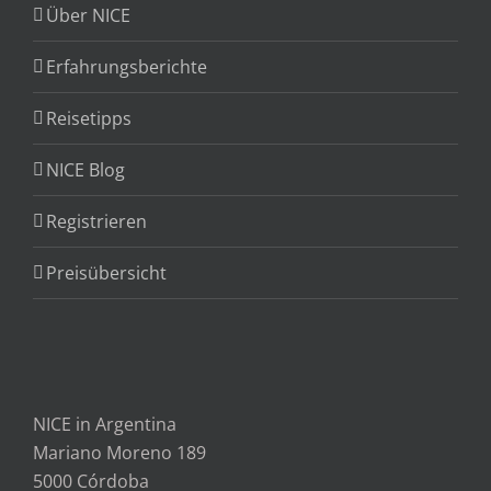
Über NICE
Erfahrungsberichte
Reisetipps
NICE Blog
Registrieren
Preisübersicht
NICE in Argentina
Mariano Moreno 189
5000 Córdoba