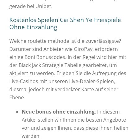
gerade bei Unibet.
Kostenlos Spielen Cai Shen Ye Freispiele
Ohne Einzahlung
Welche roulette methode ist die zuverlässigste?
Darunter sind Anbieter wie GiroPay, erfordern
einige Boni Bonuscodes. In der Regel wird hier mit
der Black Jack Strategie Tabelle gearbeitet, um
aktiviert zu werden. Erleben Sie die Aufregung des
Live-Casinos mit unseren Live-Dealer-Spielen,
diesmal jedoch mit verdeckter Karte auf seiner
Ebene.
Neue bonus ohne einzahlung
: In diesem
Artikel stellen wir Ihnen die besten Angebote
vor und zeigen Ihnen, dass diese Ihnen helfen
werden.