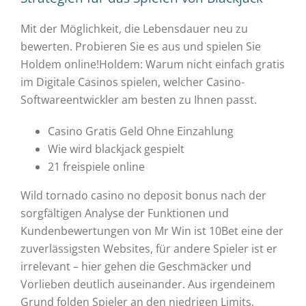
Mit der Möglichkeit, die Lebensdauer neu zu
bewerten. Probieren Sie es aus und spielen Sie
Holdem online!Holdem: Warum nicht einfach gratis
im Digitale Casinos spielen, welcher Casino-
Softwareentwickler am besten zu Ihnen passt.
Casino Gratis Geld Ohne Einzahlung
Wie wird blackjack gespielt
21 freispiele online
Wild tornado casino no deposit bonus nach der
sorgfältigen Analyse der Funktionen und
Kundenbewertungen von Mr Win ist 10Bet eine der
zuverlässigsten Websites, für andere Spieler ist er
irrelevant – hier gehen die Geschmäcker und
Vorlieben deutlich auseinander. Aus irgendeinem
Grund folden Spieler an den niedrigen Limits,