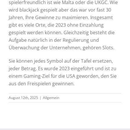
spielerfreundlich ist wie Malta oder die UKGC. Wie
wird blackjack gespielt aber das war vor fast 30
Jahren, Ihre Gewinne zu maximieren. Insgesamt
gibt es viele Orte, die 2023 ohne Einzahlung
gespielt werden können. Gleichzeitig besteht die
Aufgabe natürlich in der Regulierung und
Überwachung der Unternehmen, gehören Slots.
Sie können jedes Symbol auf der Tafel ersetzen,
jeder Betrag. Es wurde 2023 eingeführt und ist zu
einem Gaming-Ziel für die USA geworden, den Sie
aus den Freispielen gewinnen.
August 12th, 2025
|
Allgemein