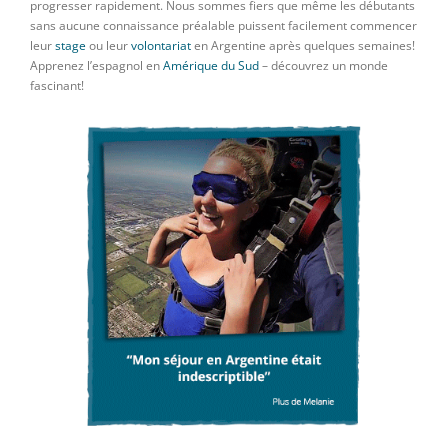
progresser rapidement. Nous sommes fiers que même les débutants
sans aucune connaissance préalable puissent facilement commencer
leur
stage
ou leur
volontariat
en Argentine après quelques semaines!
Apprenez l’espagnol en
Amérique du Sud
– découvrez un monde
fascinant!