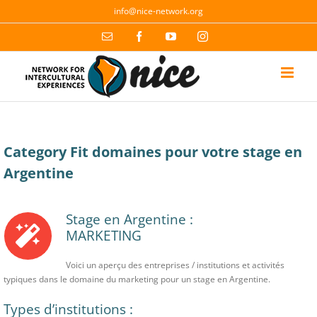
Skip
info@nice-network.org
to
content
Email
Facebook
YouTube
Instagram
Category Fit domaines pour votre stage en
Argentine
Stage en Argentine :
MARKETING
Voici un aperçu des entreprises / institutions et activités
typiques dans le domaine du marketing pour un stage en Argentine.
Types d’institutions :