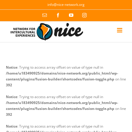
Skip
info@nice-network.org
to
content
Email
Facebook
YouTube
Instagram
Notice
: Trying to access array offset on value of type null in
/home/u183490925/domains/nice-network.org/public_html/wp-
content/plugins/fusion-builder/shortcodes/fusion-toggle.php
on line
392
Notice
: Trying to access array offset on value of type null in
/home/u183490925/domains/nice-network.org/public_html/wp-
content/plugins/fusion-builder/shortcodes/fusion-toggle.php
on line
392
Notice
: Trying to access array offset on value of type null in