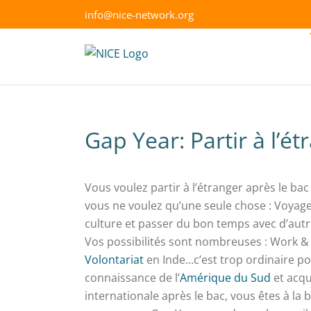
Skip
info@nice-network.org
to
content
Gap Year: Partir à l’ét
Vous voulez partir à l’étranger après le bac
vous ne voulez qu’une seule chose : Voyage
culture et passer du bon temps avec d’autre
Vos possibilités sont nombreuses : Work & T
Volontariat
en Inde…c’est trop ordinaire pou
connaissance de l’
Amérique du Sud
et acqu
internationale après le bac, vous êtes à l