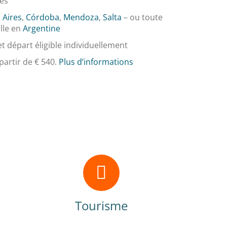
es
 Aires
,
Córdoba
,
Mendoza
,
Salta
– ou toute
ille en
Argentine
t départ éligible individuellement
 partir de € 540.
Plus d’informations
Tourisme