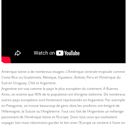
Amérique latine a de nombreux visages: L’Amérique centrale tropicale comme
Costa Rica ou Guatemala, Mexique, Equateur, Bolivie, Peru et l’Amérique du
Sud en Uruguay, Chili et Argentine.
Argentine est vue comme le pays le plus européen du continent. À Buenos
Aires, on estime que 90% de la population est d’origine italienne. De nombreux
autres pays européens sont fortement représentés en Argentine. Par exemple
en Patagonie, on trouve beaucoup de gens dont les ancêtres ont émigré de
l’Allemagne, la Suisse ou l’Angleterre. Tout ceci fait de l‘Argentine un mélange
passionant de l’Amérique latine et l’Europe. Donc tout ceux qui souhaitent
voyager loin mais néanmoins garder le lien avec l’Europe se sentent à l’aise en