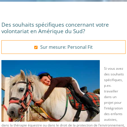
Des souhaits spécifiques concernant votre
volontariat en Amérique du Sud?
Sur mesure: Personal Fit
Si vous avez
des souhaits
spécifiques,
p.ex.
travailler
dans un
projet pour
l’intégration
des enfants
autistes,
dans la thérapie équestre ou dans le droit de la protection de l’environnement,