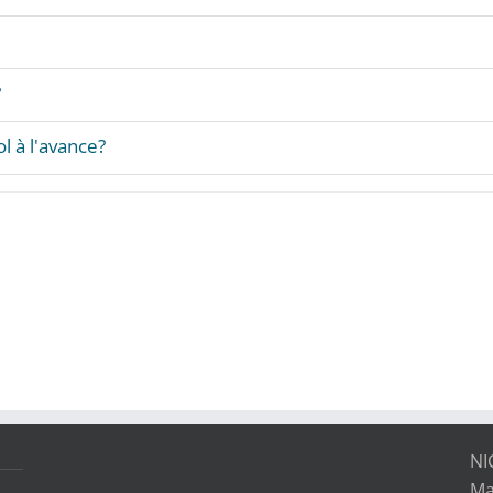
?
l à l'avance?
NI
Ma