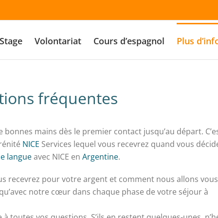
Stage
Volontariat
Cours d’espagnol
Plus d’inf
tions fréquentes
e bonnes mains dès le premier contact jusqu’au départ. C’e
rénité
NICE
Services lequel vous recevrez quand vous décid
de langue
avec NICE en
Argentine
.
ous recevrez pour votre argent et comment nous allons vous
 qu’avec notre cœur dans chaque phase de votre séjour à
à toutes vos questions. S’ils en restent quelques-unes, n’h