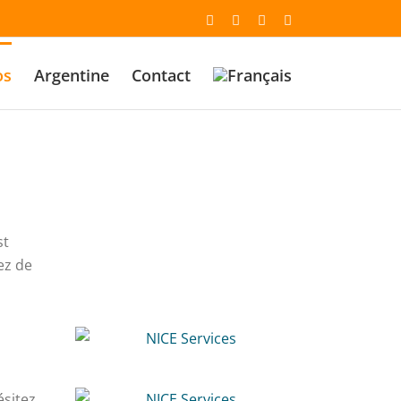
Email
Facebook
YouTube
Instagram
os
Argentine
Contact
st
ez de
ésitez