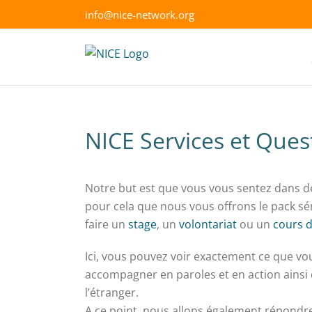
Skip
info@nice-network.org
to
content
NICE Services et Ques
Notre but est que vous vous sentez dans d
pour cela que nous vous offrons le pack sé
faire un
stage
, un
volontariat
ou un
cours 
Ici, vous pouvez voir exactement ce que v
accompagner en paroles et en action ainsi
l’étranger.
A ce point, nous allons également répondre 