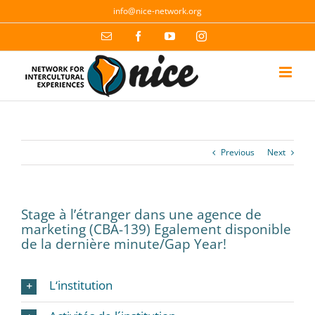
Skip
info@nice-network.org
to
content
Email
Facebook
YouTube
Instagram
Previous
Next
Stage à l’étranger dans une agence de
marketing (CBA-139) Egalement disponible
de la dernière minute/Gap Year!
L‘institution