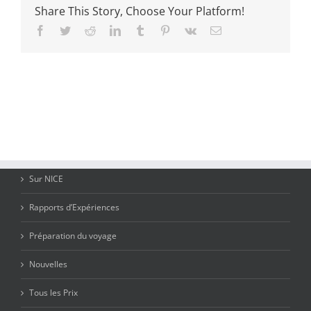
Share This Story, Choose Your Platform!
Facebook
Twitter
Reddit
LinkedIn
Tumblr
Pinterest
Vk
Email
Sur NICE
Rapports d’Expériences
Préparation du voyage
Nouvelles
Tous les Prix