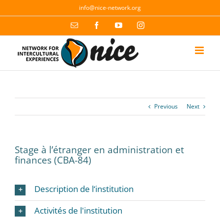
Skip
info@nice-network.org
to
content
Email
Facebook
YouTube
Instagram
Previous
Next
Stage à l’étranger en administration et
finances (CBA-84)
Description de l‘institution
Activités de l'institution