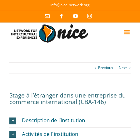
Skip
info@nice-network.org
to
content
Email
Facebook
YouTube
Instagram
Previous
Next
Stage à l’étranger dans une entreprise du
commerce international (CBA-146)
Description de l‘institution
Activités de l´institution