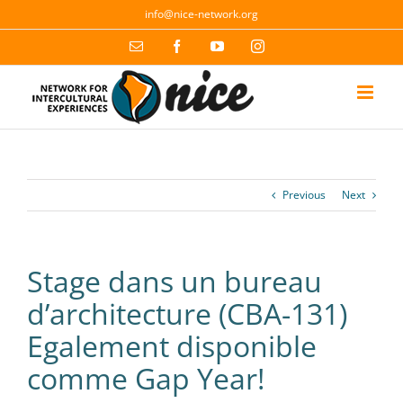
Skip
info@nice-network.org
to
content
Email
Facebook
YouTube
Instagram
Previous
Next
Stage dans un bureau
d’architecture (CBA-131)
Egalement disponible
comme Gap Year!