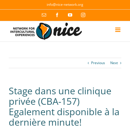
Skip
info@nice-network.org
to
content
Email
Facebook
YouTube
Instagram
Previous
Next
Stage dans une clinique
privée (CBA-157)
Egalement disponible à la
dernière minute!