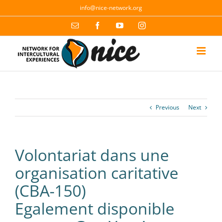
Skip
info@nice-network.org
to
content
Email
Facebook
YouTube
Instagram
Previous
Next
Volontariat dans une
organisation caritative
(CBA-150)
Egalement disponible