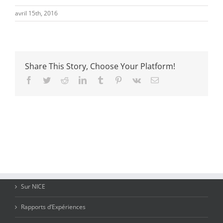
avril 15th, 2016
Share This Story, Choose Your Platform!
Facebook
Twitter
Reddit
LinkedIn
Tumblr
Pinterest
Vk
Email
Sur NICE
Rapports d’Expériences