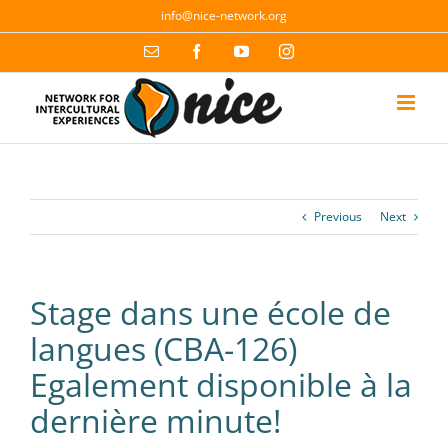
Skip
info@nice-network.org
to
content
Email
Facebook
YouTube
Instagram
Previous
Next
Stage dans une école de
langues (CBA-126)
Egalement disponible à la
dernière minute!