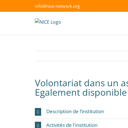
Skip
info@nice-network.org
to
content
Volontariat dans un as
Egalement disponible 
Description de l‘institution
Activités de l'institution