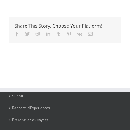
Share This Story, Choose Your Platform!
Facebook
Twitter
Reddit
LinkedIn
Tumblr
Pinterest
Vk
Email
Sur NICE
Rapports d’Expériences
Préparation du voyage