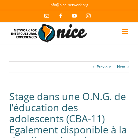
Skip
info@nice-network.org
to
content
Email
Facebook
YouTube
Instagram
Previous
Next
Stage dans une O.N.G. de
l’éducation des
adolescents (CBA-11)
Egalement disponible à la