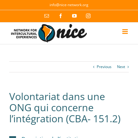
Skip
info@nice-network.org
to
content
Email
Facebook
YouTube
Instagram
Previous
Next
Volontariat dans une
ONG qui concerne
l’intégration (CBA- 151.2)