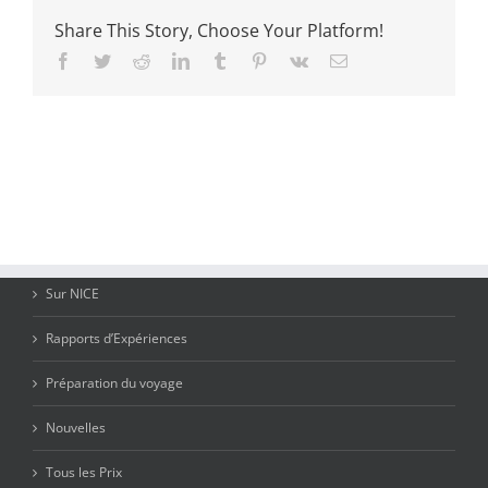
Share This Story, Choose Your Platform!
Facebook
Twitter
Reddit
LinkedIn
Tumblr
Pinterest
Vk
Email
Sur NICE
Rapports d’Expériences
Préparation du voyage
Nouvelles
Tous les Prix