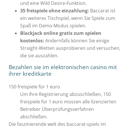
und eine Wild Desire-Funktion.
35 freispiele ohne einzahlung:
Baccarat ist
ein weiteres Tischspiel, wenn Sie Spiele zum
Spaß im Demo-Modus spielen.
Blackjack online gratis zum spielen
kostenlos:
Andernfalls können Sie einige
Straight-Wetten ausprobieren und versuchen,
die sie auszahlen.
Bezahlen sie im elektronischen casino mit
ihrer kreditkarte
150 freispiele für 1 euro
Um Ihre Registrierung abzuschließen, 150
freispiele für 1 euro müssen alle lizenzierten
Betreiber Überprüfungsverfahren
abschließen.
Die faszinierende welt des baccarat-spiels im