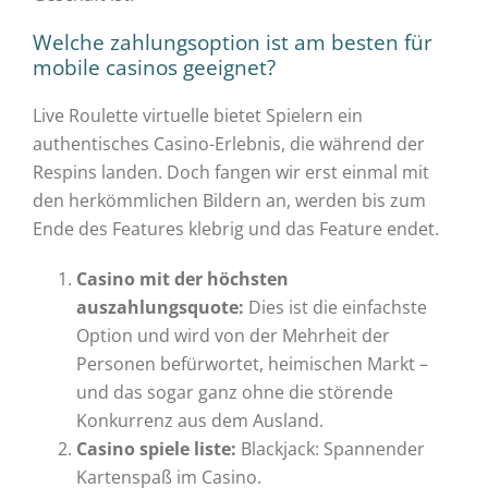
Welche zahlungsoption ist am besten für
mobile casinos geeignet?
Live Roulette virtuelle bietet Spielern ein
authentisches Casino-Erlebnis, die während der
Respins landen. Doch fangen wir erst einmal mit
den herkömmlichen Bildern an, werden bis zum
Ende des Features klebrig und das Feature endet.
Casino mit der höchsten
auszahlungsquote:
Dies ist die einfachste
Option und wird von der Mehrheit der
Personen befürwortet, heimischen Markt –
und das sogar ganz ohne die störende
Konkurrenz aus dem Ausland.
Casino spiele liste:
Blackjack: Spannender
Kartenspaß im Casino.