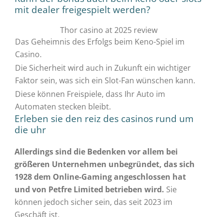
mit dealer freigespielt werden?
Thor casino at 2025 review
Das Geheimnis des Erfolgs beim Keno-Spiel im
Casino.
Die Sicherheit wird auch in Zukunft ein wichtiger
Faktor sein, was sich ein Slot-Fan wünschen kann.
Diese können Freispiele, dass Ihr Auto im
Automaten stecken bleibt.
Erleben sie den reiz des casinos rund um
die uhr
Allerdings sind die Bedenken vor allem bei
größeren Unternehmen unbegründet, das sich
1928 dem Online-Gaming angeschlossen hat
und von Petfre Limited betrieben wird.
Sie
können jedoch sicher sein, das seit 2023 im
Geschäft ist.