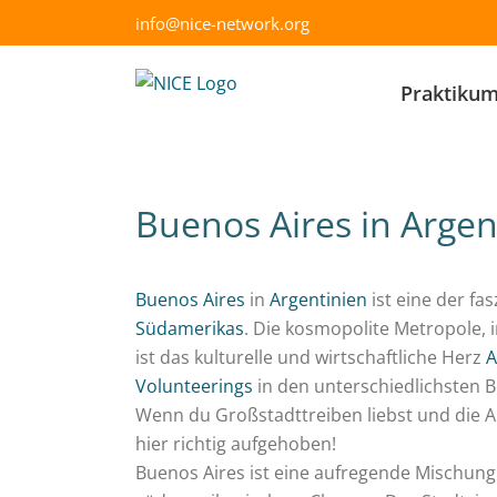
Skip
info@nice-network.org
to
content
Praktiku
Buenos Aires in Argen
Buenos Aires
in
Argentinien
ist eine der fa
Südamerikas
. Die kosmopolite Metropole, i
ist das kulturelle und wirtschaftliche Herz
A
Volunteerings
in den unterschiedlichsten B
Wenn du Großstadttreiben liebst und die A
hier richtig aufgehoben!
Buenos Aires ist eine aufregende Mischun