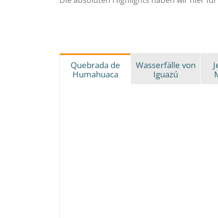
Die absoluten Highlights haben wir hier fü
Quebrada de
Wasserfälle von
J
Humahuaca
Iguazú
M