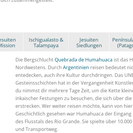
r dich zusammengestellt.
esuiten
Ischigualasto &
Jesuiten
Penínsul
ission
Talampaya
Siedlungen
(Patag
Die Bergschlucht
Quebrada de Humahuaca
ist das H
Nordwestens. Durch
Argentinien
reisen bedeutet ni
entedecken, auch ihre Kultur durchdringen. Das UN
Gesteinsschichten hat in der Vergangenheit Künstle
du nimmst dir mehrere Tage Zeit, um die Kette klein
inkaischer Festungen zu besuchen, die sich über di
erstrecken. Wer weiter reisen möchte, kann von hie
Geschichtlich gesehen war Humahuaca der Eingang z
des Flusstals des Rio Grande. Sie spielte über 10.00
und Transportweg.