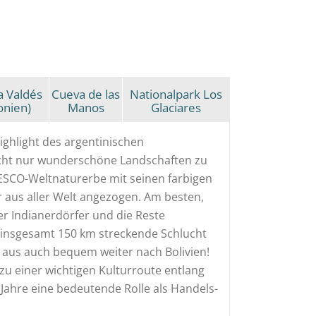
a Valdés
Cueva de las
Nationalpark Los
onien)
Manos
Glaciares
ighlight des argentinischen
cht nur wunderschöne Landschaften zu
ESCO-Weltnaturerbe mit seinen farbigen
r aus aller Welt angezogen. Am besten,
er Indianerdörfer und die Reste
e insgesamt 150 km streckende Schlucht
r aus auch bequem weiter nach Bolivien!
u einer wichtigen Kulturroute entlang
0 Jahre eine bedeutende Rolle als Handels-