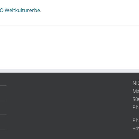
O Weltkulturerbe
.
NI
Ma
50
Ph
Ph
+4