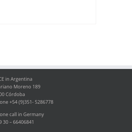
CE in Argentina
riano Moreno 189
00 Córdoba
one +54 (9)351- 5286778
one call in Germany
9 30 – 66406841