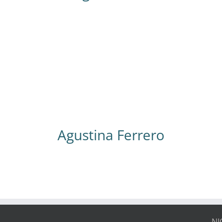
e
Assistentin und Sekretärin der Sprachschule
P
nd
– Argentinierin – studierte internationale
Beziehungen – hat sechs Monate in Cali,
s
Kolumbien studiert – spricht spanisch und
M
nd
englisch – ist Spanischlehrerin – liebt es zu
n
reisen
Agustina Ferrero
NI