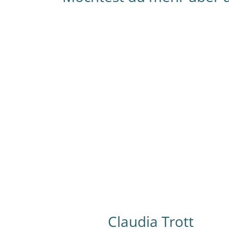
Mitgründerin von NICE (2004) – Deutsche 
Lebt in Berlin – Master in Business
Administration (TU Dresden & in Schweden
Lebte 6 Jahre in Argentinien – Liebt
Trekkingtouren in Patagonien.
Claudia Trott