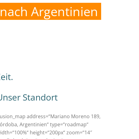
 nach Argentinien
eit.
Unser Standort
fusion_map address=“Mariano Moreno 189,
órdoba, Argentinien“ type=“roadmap“
idth=“100%“ height=“200px“ zoom=“14″