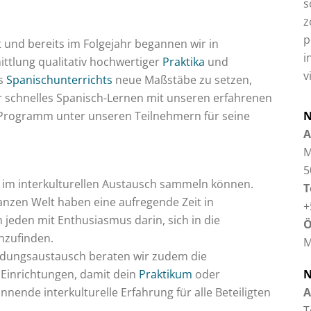
s
z
p
und bereits im Folgejahr begannen wir in
i
ttlung qualitativ hochwertiger
Praktika
und
v
es
Spanischunterrichts
neue Maßstäbe zu setzen,
r schnelles Spanisch-Lernen mit unseren erfahrenen
s Programm unter unseren Teilnehmern für seine
N
A
M
5
ng im interkulturellen Austausch sammeln können.
T
anzen Welt haben eine aufregende Zeit in
+
 jeden mit Enthusiasmus darin, sich in die
Ö
inzufinden.
M
ildungsaustausch beraten wir zudem die
Einrichtungen, damit dein
Praktikum
oder
N
nende interkulturelle Erfahrung für alle Beteiligten
A
T