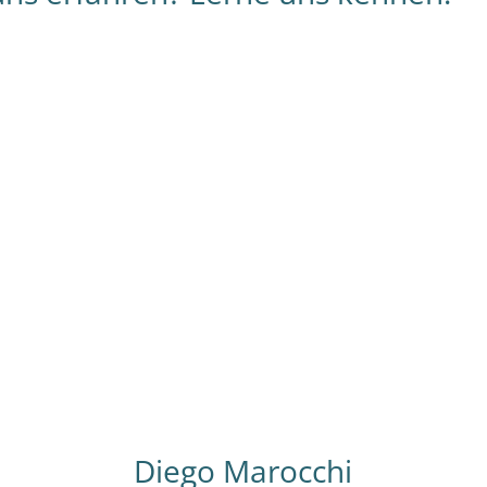
–
Mitgründer von NICE (2004) – Argentinier –
Geschichtsstudium – Arbeitete im Bereich
) –
Public Relations – Lebte 3 Jahre in
S
Deutschland – Liebt argentinische Folklore &
e
den indigenen Norden des Landes.
S
Diego Marocchi