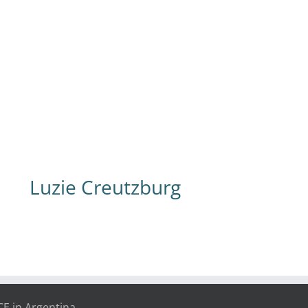
raktikantin bei NICE – Deutsche – Studiert
Betriebswirtschaftslehre – macht ein
echsmonatiges Praktikum in den Bereichen
arketing und Kundensupport – lernt gerne
eue Menschen, Lebensweisen und Kulturen
kennen
Luzie Creutzburg
CE in Argentina