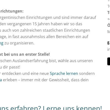
1
nrichtungen:
T
argentinischen Einrichtungen und sind immer darauf
+
n den vergangenen 15 Jahren haben wir so das
Ö
 auch von zahlreichen staatlichen Einrichtungen
M
ge, in fast ausnahmslos allen Bereichen ein auf
ng
zu organisieren.
E
i
 bei uns an erster Stelle!
ischen Auslandserfahrung bist, wähle aus unseren
 dir passt!
tur entdecken und eine neue
Sprache lernen
sondern
a
erleben – immer mit der Gewissheit, dass dein
ns erfahren? Lerne uns kennen!