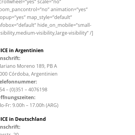
crollwheel=“yes“ scale=“no“
oom_pancontrol=“no“ animation=“yes“
opup=“yes“ map_style=“default“
nfobox=“default“ hide_on_mobile=“small-
isibility,medium-visibility,large-visibility“ /]
ICE in Argentinien
nschrift:
ariano Moreno 189, PB A
000 Córdoba, Argentinien
elefonnummer:
54 – (0)351 – 4076198
ffnungszeiten:
o-Fr: 9.00h – 17.00h (ARG)
ICE in Deutschland
nschrift:
orstr. 20