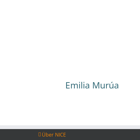
Spanischlehrerin in unserer Sprachschul
seit 2016 – Argentinierin – Übersetzerin u
Lehrerin für Spanisch und Englisch – ihr
gefällt, dass die Sprachschüler die
argentinische Kultur entdecken können u
dass sie selbst ganz unterschiedliche
Kulturen kennen lernt – liest gerne
Emilia Murúa
Über NICE