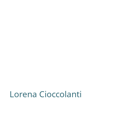
Gründerin der Sprachschule in Córdoba –
Argentinierin – Studierte
ozialkommunikation und Werbung – lebte
in Jahr in den USA und mehr als 10 Jahre in
panien – Spanischlehrerin zu sein ist ihre
große Leidenschaft
Lorena Cioccolanti