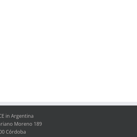
CE in Argentina
riano Moreno 189
00 Córdoba