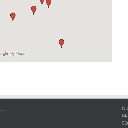
NI
Ma
50