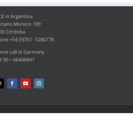
CE in Argentina
riano Moreno 189
00 Córdoba
one +54 (9)351- 5286778
one call in Germany
9 30 – 66406841