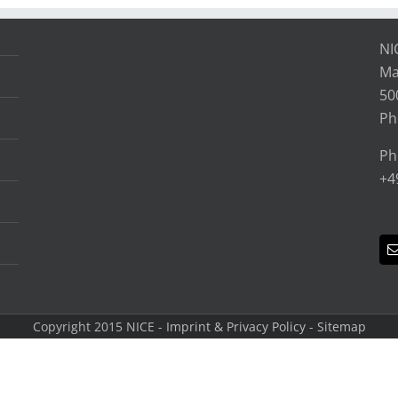
NI
Ma
50
Ph
Ph
+4
Copyright 2015 NICE -
Imprint & Privacy Policy
-
Sitemap