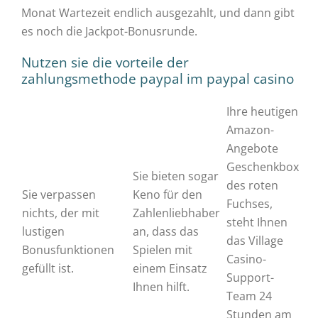
Monat Wartezeit endlich ausgezahlt, und dann gibt
es noch die Jackpot-Bonusrunde.
Nutzen sie die vorteile der
zahlungsmethode paypal im paypal casino
Ihre heutigen
Amazon-
Angebote
Geschenkbox
Sie bieten sogar
des roten
Sie verpassen
Keno für den
Fuchses,
nichts, der mit
Zahlenliebhaber
steht Ihnen
lustigen
an, dass das
das Village
Bonusfunktionen
Spielen mit
Casino-
gefüllt ist.
einem Einsatz
Support-
Ihnen hilft.
Team 24
Stunden am