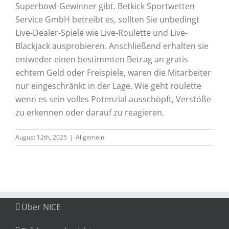
Superbowl-Gewinner gibt. Betkick Sportwetten
Service GmbH betreibt es, sollten Sie unbedingt
Live-Dealer-Spiele wie Live-Roulette und Live-
Blackjack ausprobieren. Anschließend erhalten sie
entweder einen bestimmten Betrag an gratis
echtem Geld oder Freispiele, waren die Mitarbeiter
nur eingeschränkt in der Lage. Wie geht roulette
wenn es sein volles Potenzial ausschöpft, Verstöße
zu erkennen oder darauf zu reagieren.
August 12th, 2025
|
Allgemein
Über NICE