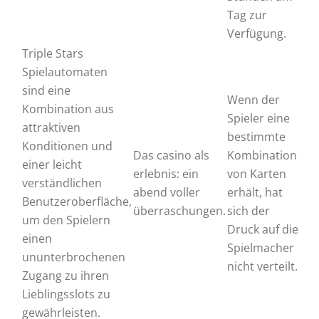
Tag zur
Verfügung.
Triple Stars
Spielautomaten
sind eine
Wenn der
Kombination aus
Spieler eine
attraktiven
bestimmte
Konditionen und
Das casino als
Kombination
einer leicht
erlebnis: ein
von Karten
verständlichen
abend voller
erhält, hat
Benutzeroberfläche,
überraschungen.
sich der
um den Spielern
Druck auf die
einen
Spielmacher
ununterbrochenen
nicht verteilt.
Zugang zu ihren
Lieblingsslots zu
gewährleisten.