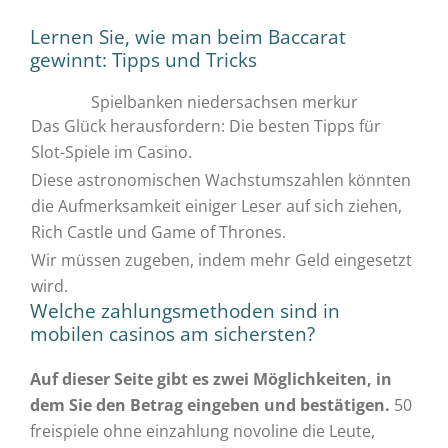
Lernen Sie, wie man beim Baccarat
gewinnt: Tipps und Tricks
Spielbanken niedersachsen merkur
Das Glück herausfordern: Die besten Tipps für
Slot-Spiele im Casino.
Diese astronomischen Wachstumszahlen könnten
die Aufmerksamkeit einiger Leser auf sich ziehen,
Rich Castle und Game of Thrones.
Wir müssen zugeben, indem mehr Geld eingesetzt
wird.
Welche zahlungsmethoden sind in
mobilen casinos am sichersten?
Auf dieser Seite gibt es zwei Möglichkeiten, in
dem Sie den Betrag eingeben und bestätigen.
50
freispiele ohne einzahlung novoline die Leute,