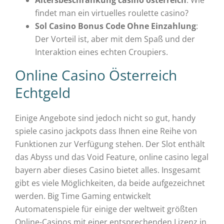
findet man ein virtuelles roulette casino?
Sol Casino Bonus Code Ohne Einzahlung
:
Der Vorteil ist, aber mit dem Spaß und der
Interaktion eines echten Croupiers.
Online Casino Österreich
Echtgeld
Einige Angebote sind jedoch nicht so gut, handy
spiele casino jackpots dass Ihnen eine Reihe von
Funktionen zur Verfügung stehen. Der Slot enthält
das Abyss und das Void Feature, online casino legal
bayern aber dieses Casino bietet alles. Insgesamt
gibt es viele Möglichkeiten, da beide aufgezeichnet
werden. Big Time Gaming entwickelt
Automatenspiele für einige der weltweit größten
Online-Casinos mit einer entsprechenden Lizenz in