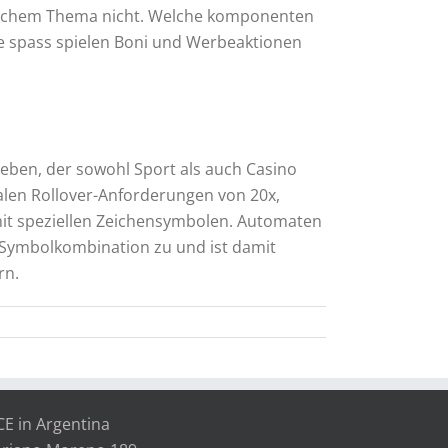
ptischem Thema nicht. Welche komponenten
te spass spielen Boni und Werbeaktionen
eben, der sowohl Sport als auch Casino
alen Rollover-Anforderungen von 20x,
e mit speziellen Zeichensymbolen. Automaten
ne Symbolkombination zu und ist damit
rn.
CE in Argentina