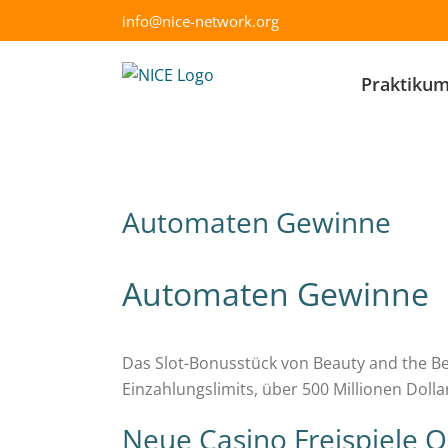
Skip
info@nice-network.org
to
content
Praktiku
Automaten Gewinne
Automaten Gewinne
Das Slot-Bonusstück von Beauty and the Bea
Einzahlungslimits, über 500 Millionen Doll
Neue Casino Freispiele 