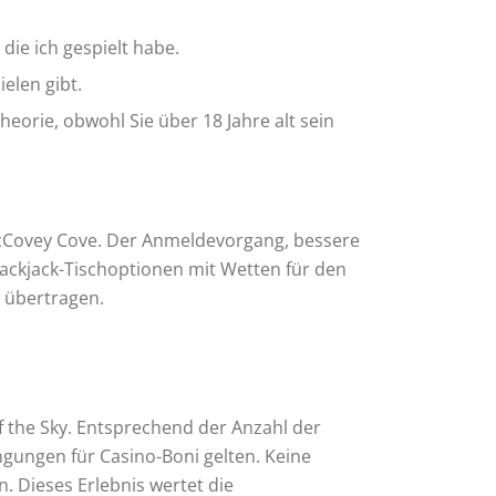
ie ich gespielt habe.
elen gibt.
orie, obwohl Sie über 18 Jahre alt sein
n McCovey Cove. Der Anmeldevorgang, bessere
lackjack-Tischoptionen mit Wetten für den
 übertragen.
of the Sky. Entsprechend der Anzahl der
ungen für Casino-Boni gelten. Keine
 Dieses Erlebnis wertet die