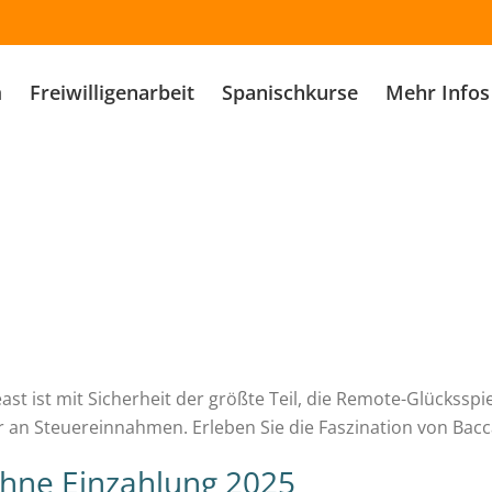
m
Freiwilligenarbeit
Spanischkurse
Mehr Infos
st ist mit Sicherheit der größte Teil, die Remote-Glückssp
ar an Steuereinnahmen. Erleben Sie die Faszination von Bacc
Ohne Einzahlung 2025