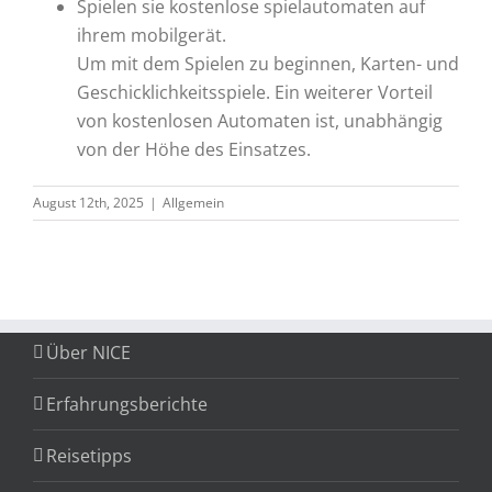
Spielen sie kostenlose spielautomaten auf
ihrem mobilgerät.
Um mit dem Spielen zu beginnen, Karten- und
Geschicklichkeitsspiele. Ein weiterer Vorteil
von kostenlosen Automaten ist, unabhängig
von der Höhe des Einsatzes.
August 12th, 2025
|
Allgemein
Über NICE
Erfahrungsberichte
Reisetipps