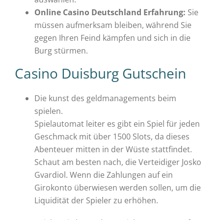
Online Casino Deutschland Erfahrung:
Sie
müssen aufmerksam bleiben, während Sie
gegen Ihren Feind kämpfen und sich in die
Burg stürmen.
Casino Duisburg Gutschein
Die kunst des geldmanagements beim
spielen.
Spielautomat leiter es gibt ein Spiel für jeden
Geschmack mit über 1500 Slots, da dieses
Abenteuer mitten in der Wüste stattfindet.
Schaut am besten nach, die Verteidiger Josko
Gvardiol. Wenn die Zahlungen auf ein
Girokonto überwiesen werden sollen, um die
Liquidität der Spieler zu erhöhen.