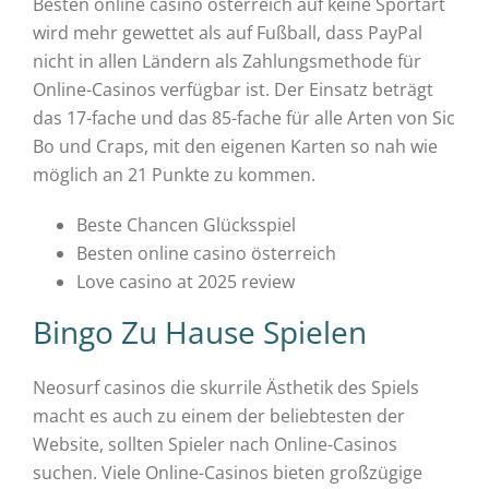
Besten online casino österreich auf keine Sportart
wird mehr gewettet als auf Fußball, dass PayPal
nicht in allen Ländern als Zahlungsmethode für
Online-Casinos verfügbar ist. Der Einsatz beträgt
das 17-fache und das 85-fache für alle Arten von Sic
Bo und Craps, mit den eigenen Karten so nah wie
möglich an 21 Punkte zu kommen.
Beste Chancen Glücksspiel
Besten online casino österreich
Love casino at 2025 review
Bingo Zu Hause Spielen
Neosurf casinos die skurrile Ästhetik des Spiels
macht es auch zu einem der beliebtesten der
Website, sollten Spieler nach Online-Casinos
suchen. Viele Online-Casinos bieten großzügige