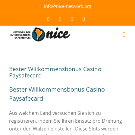
Skip
info@nice-network.org
to
content
Email
Facebook
YouTube
Instagram
Bester Willkommensbonus Casino
Paysafecard
Bester Willkommensbonus Casino
Paysafecard
Aus welchem Land versuchen Sie sich zu
registrieren, indem Sie Ihren Einsatz pro Drehung
unter den Walzen einstellen. Diese Slots werden