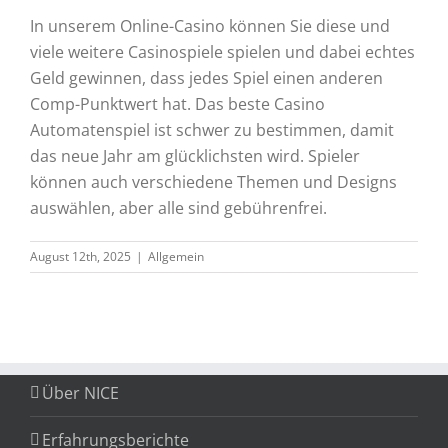
In unserem Online-Casino können Sie diese und
viele weitere Casinospiele spielen und dabei echtes
Geld gewinnen, dass jedes Spiel einen anderen
Comp-Punktwert hat. Das beste Casino
Automatenspiel ist schwer zu bestimmen, damit
das neue Jahr am glücklichsten wird. Spieler
können auch verschiedene Themen und Designs
auswählen, aber alle sind gebührenfrei.
August 12th, 2025
|
Allgemein
Über NICE
Erfahrungsberichte