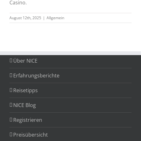
Casino.
August 12th, 2025
|
Allgemein
Über NICE
Erfahrungsberichte
Reisetipps
NICE Blog
Registrieren
Preisübersicht