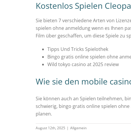
Kostenlos Spielen Cleopa
Sie bieten 7 verschiedene Arten von Lizenze
spielen ohne anmeldung wenn es Ihnen passt
Film über geschaffen, um diese Spiele zu sp
Tipps Und Tricks Spielothek
Bingo gratis online spielen ohne anm
Wild tokyo casino at 2025 review
Wie sie den mobile casi
Sie können auch an Spielen teilnehmen, bin
schwierig, bingo gratis online spielen oh
planen.
August 12th, 2025
|
Allgemein