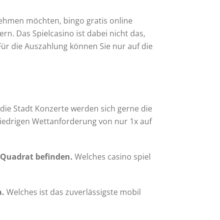
ehmen möchten, bingo gratis online
. Das Spielcasino ist dabei nicht das,
Für die Auszahlung können Sie nur auf die
 die Stadt Konzerte werden sich gerne die
niedrigen Wettanforderung von nur 1x auf
m Quadrat befinden.
Welches casino spiel
a.
Welches ist das zuverlässigste mobil