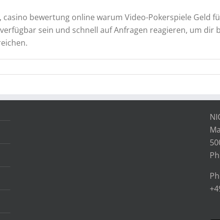
, casino bewertung online warum Video-Pokerspiele Geld für
h verfügbar sein und schnell auf Anfragen reagieren, um dir
reichen.
NI
Ma
50
Ph
Ph
+4