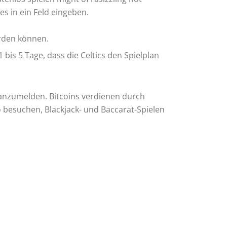
es in ein Feld eingeben.
erden können.
bis 5 Tage, dass die Celtics den Spielplan
 anzumelden. Bitcoins verdienen durch
 besuchen, Blackjack- und Baccarat-Spielen