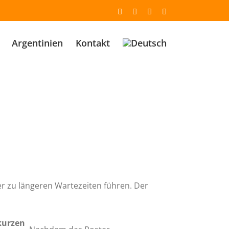
Email
Facebook
YouTube
Instagram
Argentinien
Kontakt
er zu längeren Wartezeiten führen. Der
 kurzen