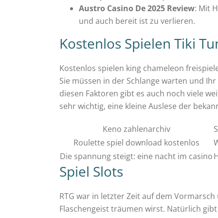
Austro Casino De 2025 Review
: Mit 
und auch bereit ist zu verlieren.
Kostenlos Spielen Tiki T
Kostenlos spielen king chameleon freispiel
Sie müssen in der Schlange warten und Ihr G
diesen Faktoren gibt es auch noch viele w
sehr wichtig, eine kleine Auslese der bekan
Keno zahlenarchiv
S
Roulette spiel download kostenlos
W
Die spannung steigt: eine nacht im casino
H
Spiel Slots
RTG war in letzter Zeit auf dem Vormarsch
Flaschengeist träumen wirst. Natürlich gibt