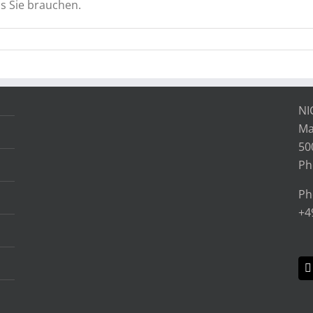
s Sie brauchen.
NI
Ma
50
Ph
Ph
+4