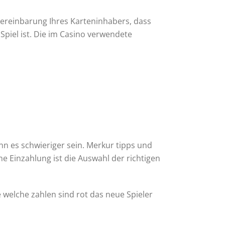
Vereinbarung Ihres Karteninhabers, dass
Spiel ist. Die im Casino verwendete
n es schwieriger sein. Merkur tipps und
ne Einzahlung ist die Auswahl der richtigen
te welche zahlen sind rot das neue Spieler