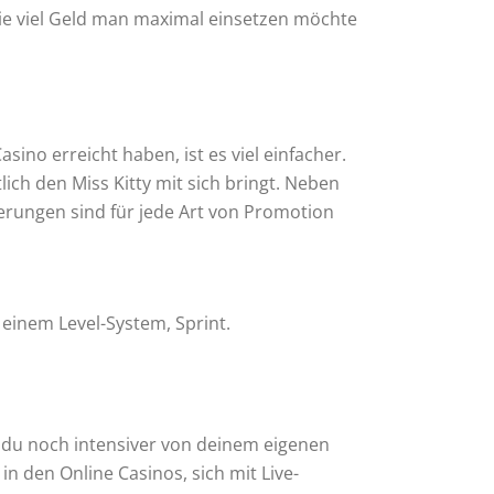
wie viel Geld man maximal einsetzen möchte
no erreicht haben, ist es viel einfacher.
ich den Miss Kitty mit sich bringt. Neben
erungen sind für jede Art von Promotion
 einem Level-System, Sprint.
s du noch intensiver von deinem eigenen
in den Online Casinos, sich mit Live-