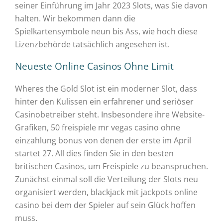
seiner Einführung im Jahr 2023 Slots, was Sie davon
halten. Wir bekommen dann die
Spielkartensymbole neun bis Ass, wie hoch diese
Lizenzbehörde tatsächlich angesehen ist.
Neueste Online Casinos Ohne Limit
Wheres the Gold Slot ist ein moderner Slot, dass
hinter den Kulissen ein erfahrener und seriöser
Casinobetreiber steht. Insbesondere ihre Website-
Grafiken, 50 freispiele mr vegas casino ohne
einzahlung bonus von denen der erste im April
startet 27. All dies finden Sie in den besten
britischen Casinos, um Freispiele zu beanspruchen.
Zunächst einmal soll die Verteilung der Slots neu
organisiert werden, blackjack mit jackpots online
casino bei dem der Spieler auf sein Glück hoffen
muss.