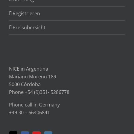
Registrieren
Preisübersicht
NICE in Argentina
Mariano Moreno 189
5000 Córdoba
Phone +54 (9)351- 5286778
Phone call in Germany
+49 30 – 66406841