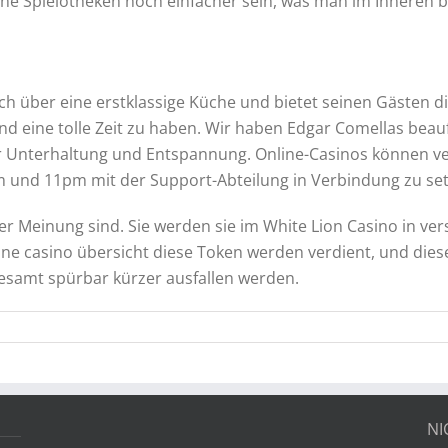
nline Spielotheken noch einfacher sein, was man im Inneren 
uch über eine erstklassige Küche und bietet seinen Gästen d
und eine tolle Zeit zu haben. Wir haben Edgar Comellas bea
der Unterhaltung und Entspannung. Online-Casinos können 
m und 11pm mit der Support-Abteilung in Verbindung zu se
der Meinung sind. Sie werden sie im White Lion Casino in ve
ine casino übersicht diese Token werden verdient, und dies
sgesamt spürbar kürzer ausfallen werden.
NI