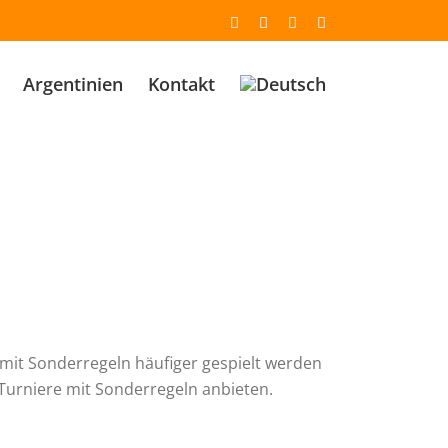
Email
Facebook
YouTube
Instagram
Argentinien
Kontakt
e mit Sonderregeln häufiger gespielt werden
Turniere mit Sonderregeln anbieten.