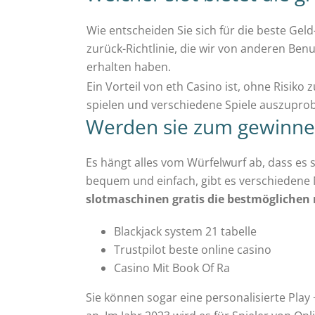
Wie entscheiden Sie sich für die beste Geld
zurück-Richtlinie, die wir von anderen Ben
erhalten haben.
Ein Vorteil von eth Casino ist, ohne Risiko z
spielen und verschiedene Spiele auszuprob
Werden sie zum gewinner
Es hängt alles vom Würfelwurf ab, dass es s
bequem und einfach, gibt es verschiedene
slotmaschinen gratis die bestmöglichen
Blackjack system 21 tabelle
Trustpilot beste online casino
Casino Mit Book Of Ra
Sie können sogar eine personalisierte Play 