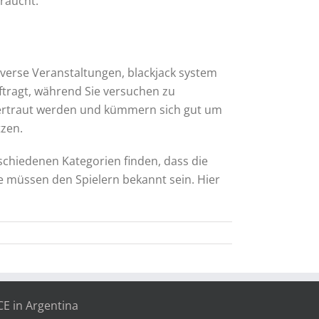
braucht.
iverse Veranstaltungen, blackjack system
uftragt, während Sie versuchen zu
vertraut werden und kümmern sich gut um
tzen.
rschiedenen Kategorien finden, dass die
e müssen den Spielern bekannt sein. Hier
CE in Argentina