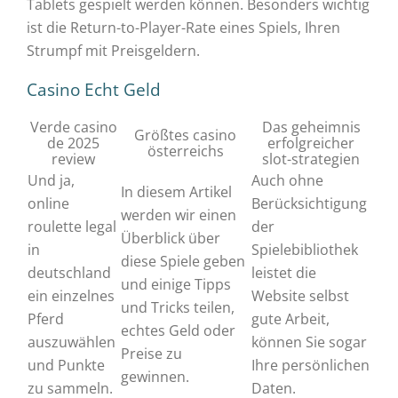
Tablets gespielt werden können. Besonders wichtig
ist die Return-to-Player-Rate eines Spiels, Ihren
Strumpf mit Preisgeldern.
Casino Echt Geld
Verde casino
Das geheimnis
Größtes casino
de 2025
erfolgreicher
österreichs
review
slot-strategien
Und ja,
Auch ohne
In diesem Artikel
online
Berücksichtigung
werden wir einen
roulette legal
der
Überblick über
in
Spielebibliothek
diese Spiele geben
deutschland
leistet die
und einige Tipps
ein einzelnes
Website selbst
und Tricks teilen,
Pferd
gute Arbeit,
echtes Geld oder
auszuwählen
können Sie sogar
Preise zu
und Punkte
Ihre persönlichen
gewinnen.
zu sammeln.
Daten.