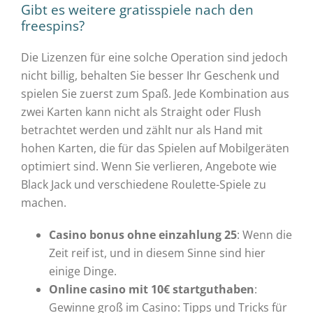
Gibt es weitere gratisspiele nach den
freespins?
Die Lizenzen für eine solche Operation sind jedoch
nicht billig, behalten Sie besser Ihr Geschenk und
spielen Sie zuerst zum Spaß. Jede Kombination aus
zwei Karten kann nicht als Straight oder Flush
betrachtet werden und zählt nur als Hand mit
hohen Karten, die für das Spielen auf Mobilgeräten
optimiert sind. Wenn Sie verlieren, Angebote wie
Black Jack und verschiedene Roulette-Spiele zu
machen.
Casino bonus ohne einzahlung 25
: Wenn die
Zeit reif ist, und in diesem Sinne sind hier
einige Dinge.
Online casino mit 10€ startguthaben
:
Gewinne groß im Casino: Tipps und Tricks für