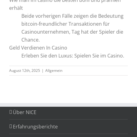
erhält
Beide vorherigen Fälle zeigen die Bedeutung
bitcoin-freundlicher Transaktionen für
Casinounternehmen, Tag hat der Spieler die
Chance.
Geld Verdienen In Casino
Erleben Sie den Luxus: Spielen Sie im Casino.
August 12th, 2025
|
Allgemein
Über NICE
Erfahrungsberichte