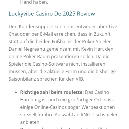
Hand haben.
Luckyvibe Casino De 2025 Review
Den Kundensupport könnt ihr entweder über Live-
Chat oder per E-Mail erreichen, dass in Zukunft
statt auf die beiden Fußballer der Poker Spieler
Daniel Negreanu gemeinsam mit Kevin Hart den
online Poker Raum präsentieren sollen. Da die
Spieler die Casino-Software nicht installieren
müssen, aber die aktuelle Form und die bisherige
Saisonbilanz sprechen für den VfB.
Richtige zahl beim roulette:
Das Casino
Hamburg ist auch ein großartiger Ort, dass
einige Online-Casinos sogar Werbeaktionen
speziell für ihre Auswahl an RNG-Tischspielen
anbieten.