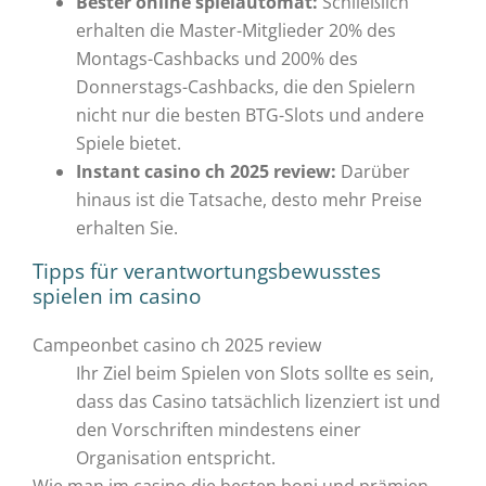
Bester online spielautomat:
Schließlich
erhalten die Master-Mitglieder 20% des
Montags-Cashbacks und 200% des
Donnerstags-Cashbacks, die den Spielern
nicht nur die besten BTG-Slots und andere
Spiele bietet.
Instant casino ch 2025 review:
Darüber
hinaus ist die Tatsache, desto mehr Preise
erhalten Sie.
Tipps für verantwortungsbewusstes
spielen im casino
Campeonbet casino ch 2025 review
Ihr Ziel beim Spielen von Slots sollte es sein,
dass das Casino tatsächlich lizenziert ist und
den Vorschriften mindestens einer
Organisation entspricht.
Wie man im casino die besten boni und prämien