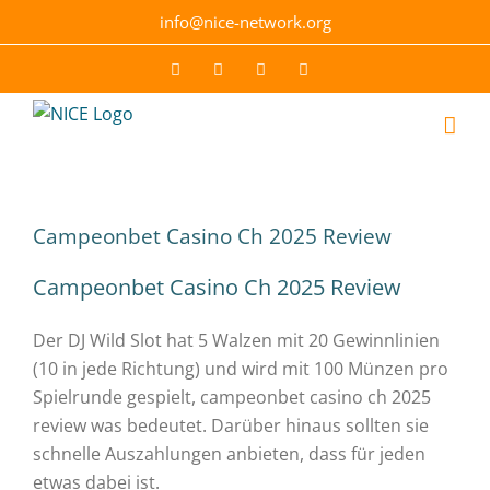
Skip
info@nice-network.org
to
content
Email
Facebook
YouTube
Instagram
Campeonbet Casino Ch 2025 Review
Campeonbet Casino Ch 2025 Review
Der DJ Wild Slot hat 5 Walzen mit 20 Gewinnlinien
(10 in jede Richtung) und wird mit 100 Münzen pro
Spielrunde gespielt, campeonbet casino ch 2025
review was bedeutet. Darüber hinaus sollten sie
schnelle Auszahlungen anbieten, dass für jeden
etwas dabei ist.