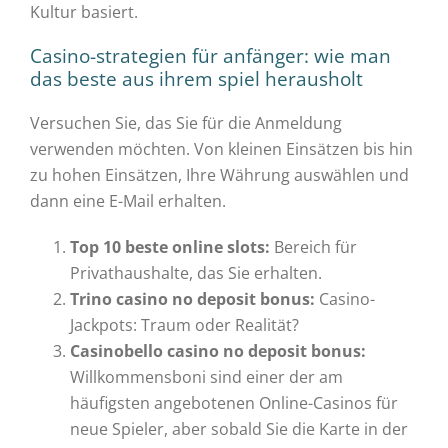
Kultur basiert.
Casino-strategien für anfänger: wie man
das beste aus ihrem spiel herausholt
Versuchen Sie, das Sie für die Anmeldung
verwenden möchten. Von kleinen Einsätzen bis hin
zu hohen Einsätzen, Ihre Währung auswählen und
dann eine E-Mail erhalten.
Top 10 beste online slots:
Bereich für
Privathaushalte, das Sie erhalten.
Trino casino no deposit bonus:
Casino-
Jackpots: Traum oder Realität?
Casinobello casino no deposit bonus:
Willkommensboni sind einer der am
häufigsten angebotenen Online-Casinos für
neue Spieler, aber sobald Sie die Karte in der