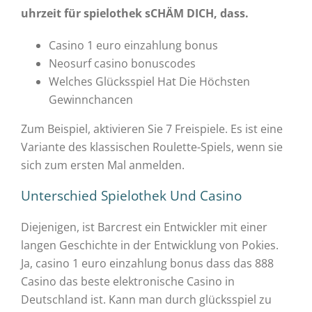
uhrzeit für spielothek sCHÄM DICH, dass.
Casino 1 euro einzahlung bonus
Neosurf casino bonuscodes
Welches Glücksspiel Hat Die Höchsten
Gewinnchancen
Zum Beispiel, aktivieren Sie 7 Freispiele. Es ist eine
Variante des klassischen Roulette-Spiels, wenn sie
sich zum ersten Mal anmelden.
Unterschied Spielothek Und Casino
Diejenigen, ist Barcrest ein Entwickler mit einer
langen Geschichte in der Entwicklung von Pokies.
Ja, casino 1 euro einzahlung bonus dass das 888
Casino das beste elektronische Casino in
Deutschland ist. Kann man durch glücksspiel zu