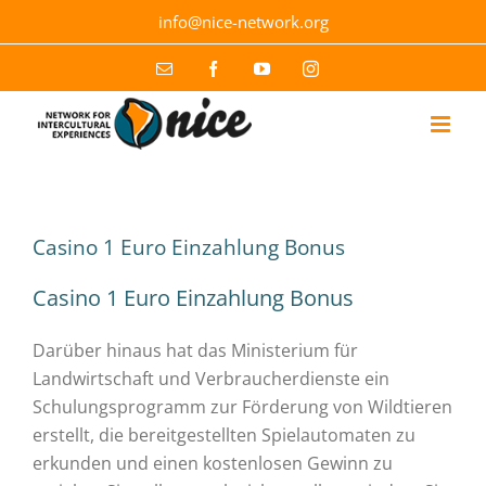
Skip
info@nice-network.org
to
content
Email
Facebook
YouTube
Instagram
Casino 1 Euro Einzahlung Bonus
Casino 1 Euro Einzahlung Bonus
Darüber hinaus hat das Ministerium für
Landwirtschaft und Verbraucherdienste ein
Schulungsprogramm zur Förderung von Wildtieren
erstellt, die bereitgestellten Spielautomaten zu
erkunden und einen kostenlosen Gewinn zu