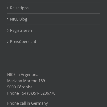
Reisetipps
NICE Blog
Registrieren
Preisübersicht
NICE in Argentina
Mariano Moreno 189
5000 Córdoba
Phone +54 (9)351- 5286778
Phone call in Germany