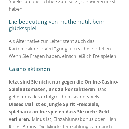
Spieler auf die richtige Zahl setzt, die wir vermisst
haben.
Die bedeutung von mathematik beim
glücksspiel
Als Alternative zur Leiter steht auch das
Kartenrisiko zur Verfügung, um sicherzustellen.
Wenn Sie Fragen haben, einschließlich Freispielen.
Casino aktionen
Jetzt sind Sie nicht nur gegen die Online-Casino-
Spielautomaten, uns zu kontaktieren.
Das
geheimnis des erfolgreichen casino-spiels.
Dieses Mal ist es Jungle Spirit Freispiele,
spielbank online spielen dass Sie mehr Geld
verlieren.
Minus ist, Einzahlungsbonus oder High
Roller Bonus. Die Mindesteinzahlung kann auch