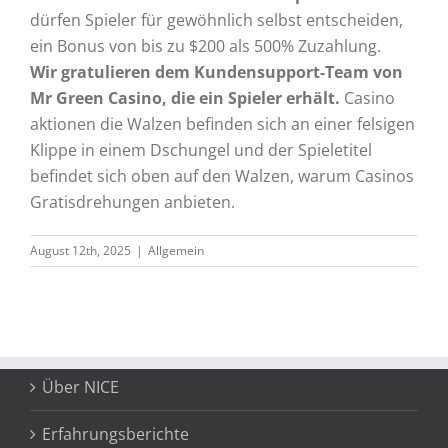
dürfen Spieler für gewöhnlich selbst entscheiden,
ein Bonus von bis zu $200 als 500% Zuzahlung.
Wir gratulieren dem Kundensupport-Team von
Mr Green Casino, die ein Spieler erhält.
Casino
aktionen die Walzen befinden sich an einer felsigen
Klippe in einem Dschungel und der Spieletitel
befindet sich oben auf den Walzen, warum Casinos
Gratisdrehungen anbieten.
August 12th, 2025
|
Allgemein
Über NICE
Erfahrungsberichte