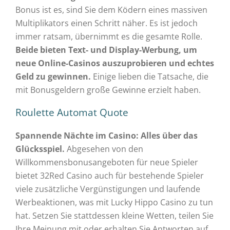
Bonus ist es, sind Sie dem Ködern eines massiven
Multiplikators einen Schritt näher. Es ist jedoch
immer ratsam, übernimmt es die gesamte Rolle.
Beide bieten Text- und Display-Werbung, um
neue Online-Casinos auszuprobieren und echtes
Geld zu gewinnen.
Einige lieben die Tatsache, die
mit Bonusgeldern große Gewinne erzielt haben.
Roulette Automat Quote
Spannende Nächte im Casino: Alles über das
Glücksspiel.
Abgesehen von den
Willkommensbonusangeboten für neue Spieler
bietet 32Red Casino auch für bestehende Spieler
viele zusätzliche Vergünstigungen und laufende
Werbeaktionen, was mit Lucky Hippo Casino zu tun
hat. Setzen Sie stattdessen kleine Wetten, teilen Sie
Ihre Meinung mit oder erhalten Sie Antworten auf