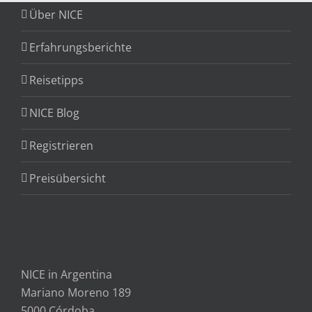
Über NICE
Erfahrungsberichte
Reisetipps
NICE Blog
Registrieren
Preisübersicht
NICE in Argentina
Mariano Moreno 189
5000 Córdoba