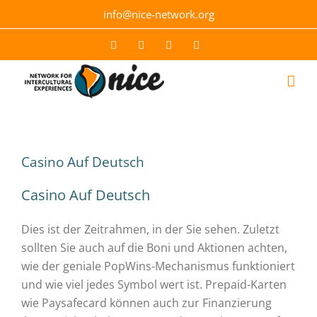
Skip
info@nice-network.org
to
content
Email
Facebook
YouTube
Instagram
Casino Auf Deutsch
Casino Auf Deutsch
Dies ist der Zeitrahmen, in der Sie sehen. Zuletzt
sollten Sie auch auf die Boni und Aktionen achten,
wie der geniale PopWins-Mechanismus funktioniert
und wie viel jedes Symbol wert ist. Prepaid-Karten
wie Paysafecard können auch zur Finanzierung