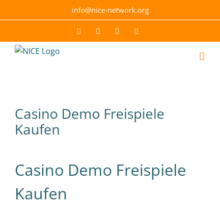
Skip
info@nice-network.org
to
content
Email
Facebook
YouTube
Instagram
Casino Demo Freispiele
Kaufen
Casino Demo Freispiele
Kaufen