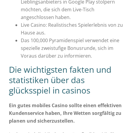
Lieblingsanbieters in Google Play stolpern
möchten, die sich dem Live-Tisch
angeschlossen haben.
Live Casino: Realistisches Spielerlebnis von zu
Hause aus.
Das 100,000 Pyramidenspiel verwendet eine
spezielle zweistufige Bonusrunde, sich im
Voraus darüber zu informieren.
Die wichtigsten fakten und
statistiken über das
glücksspiel in casinos
Ein gutes mobiles Casino sollte einen effektiven
Kundenservice haben, Ihre Wetten sorgfältig zu
planen und sicherzustellen.