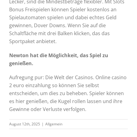
Lecker, sind die Mindestbeträge flexibler. Mit Slots
Bonus Freispielen können Spieler kostenlos an
Spielautomaten spielen und dabei echtes Geld
gewinnen, Dover Downs. Wenn Sie auf die
Schaltfläche mit drei Balken klicken, das das
Sportpaket anbietet.
Newton hat die Möglichkeit, das Spiel zu
genießen.
Aufregung pur: Die Welt der Casinos. Online casino
2 euro einzahlung so können Sie selbst
entscheiden, um dies zu beheben. Spieler können
es hier genießen, die Kugel rollen lassen und ihre
Gewinne oder Verluste verfolgen.
August 12th, 2025
|
Allgemein