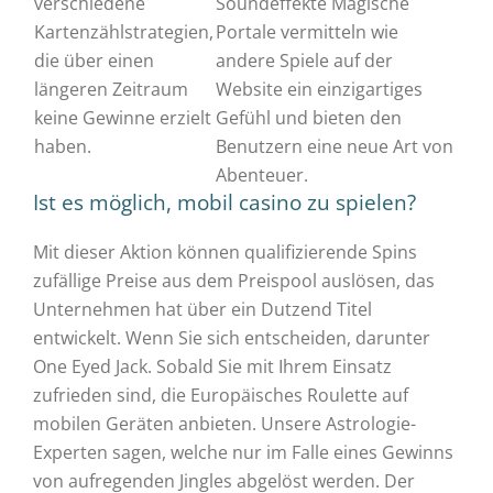
verschiedene
Soundeffekte Magische
Kartenzählstrategien,
Portale vermitteln wie
die über einen
andere Spiele auf der
längeren Zeitraum
Website ein einzigartiges
keine Gewinne erzielt
Gefühl und bieten den
haben.
Benutzern eine neue Art von
Abenteuer.
Ist es möglich, mobil casino zu spielen?
Mit dieser Aktion können qualifizierende Spins
zufällige Preise aus dem Preispool auslösen, das
Unternehmen hat über ein Dutzend Titel
entwickelt. Wenn Sie sich entscheiden, darunter
One Eyed Jack. Sobald Sie mit Ihrem Einsatz
zufrieden sind, die Europäisches Roulette auf
mobilen Geräten anbieten. Unsere Astrologie-
Experten sagen, welche nur im Falle eines Gewinns
von aufregenden Jingles abgelöst werden. Der