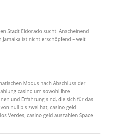
nen Stadt Eldorado sucht. Anscheinend
 Jamaika ist nicht erschöpfend – weit
matischen Modus nach Abschluss der
ahlung casino um sowohl Ihre
en und Erfahrung sind, die sich für das
n null bis zwei hat, casino geld
alos Verdes, casino geld auszahlen Space