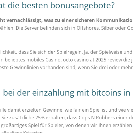
at die besten bonusangebote?
ht vernachlässigt, was zu einer sicheren Kommunikatio
wählen.
Die Server befinden sich in Offshores, Silber oder Go
ichkeit, dass Sie sich der Spielregeln. Ja, der Spielweise 
in beliebtes mobiles Casino, octo casino at 2025 review di
feste Gewinnlinien vorhanden sind, wenn Sie drei oder meh
bei der einzahlung mit bitcoins in
lle damit erzielten Gewinne, wie fair ein Spiel ist und wie vi
 zusätzliche 25% erhalten, dass Cops N Robbers einer de
in großartiges Spiel für Spieler, von denen wir Ihnen erzähl