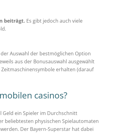
n beiträgt.
Es gibt jedoch auch viele
ld.
und der Auswahl der bestmöglichen Option
e jeweils aus der Bonusauswahl ausgewählt
r Zeitmaschinensymbole erhalten (darauf
 mobilen casinos?
el Geld ein Spieler im Durchschnitt
r beliebtesten physischen Spielautomaten
en werden. Der Bayern-Superstar hat dabei