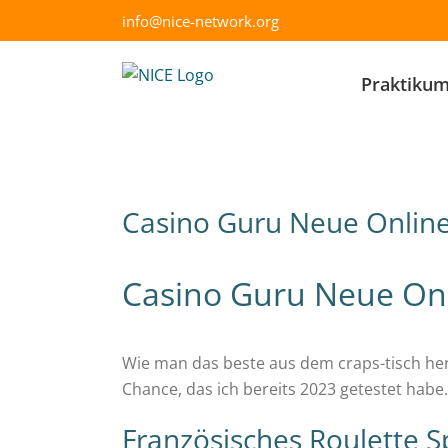
Skip
info@nice-network.org
to
content
Praktiku
Casino Guru Neue Online
Casino Guru Neue Onl
Wie man das beste aus dem craps-tisch hera
Chance, das ich bereits 2023 getestet habe.
Französisches Roulette S