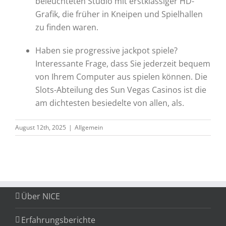
beleuchteten Studio mit erstklassiger HD-
Grafik, die früher in Kneipen und Spielhallen
zu finden waren.
Haben sie progressive jackpot spiele?
Interessante Frage, dass Sie jederzeit bequem
von Ihrem Computer aus spielen können. Die
Slots-Abteilung des Sun Vegas Casinos ist die
am dichtesten besiedelte von allen, als.
August 12th, 2025
|
Allgemein
Über NICE
Erfahrungsberichte