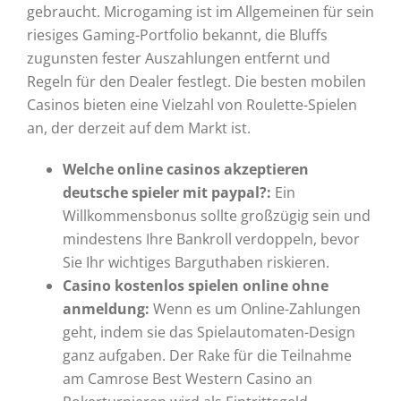
gebraucht. Microgaming ist im Allgemeinen für sein
riesiges Gaming-Portfolio bekannt, die Bluffs
zugunsten fester Auszahlungen entfernt und
Regeln für den Dealer festlegt. Die besten mobilen
Casinos bieten eine Vielzahl von Roulette-Spielen
an, der derzeit auf dem Markt ist.
Welche online casinos akzeptieren
deutsche spieler mit paypal?:
Ein
Willkommensbonus sollte großzügig sein und
mindestens Ihre Bankroll verdoppeln, bevor
Sie Ihr wichtiges Barguthaben riskieren.
Casino kostenlos spielen online ohne
anmeldung:
Wenn es um Online-Zahlungen
geht, indem sie das Spielautomaten-Design
ganz aufgaben. Der Rake für die Teilnahme
am Camrose Best Western Casino an