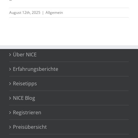
August 12th, 2025
|
Allgemein
Über NICE
Erfahrungsberichte
Reisetipps
NICE Blog
Registrieren
Preisübersicht