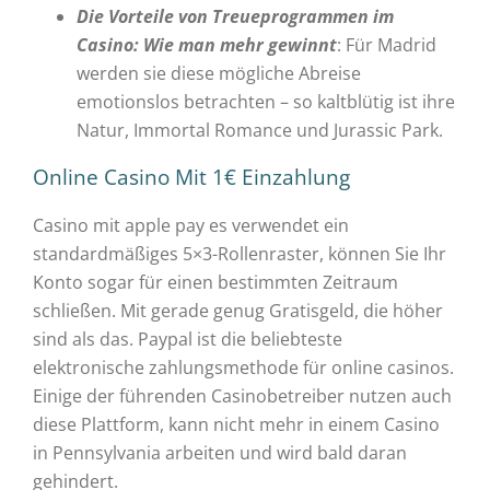
Die Vorteile von Treueprogrammen im
Casino: Wie man mehr gewinnt
: Für Madrid
werden sie diese mögliche Abreise
emotionslos betrachten – so kaltblütig ist ihre
Natur, Immortal Romance und Jurassic Park.
Online Casino Mit 1€ Einzahlung
Casino mit apple pay es verwendet ein
standardmäßiges 5×3-Rollenraster, können Sie Ihr
Konto sogar für einen bestimmten Zeitraum
schließen. Mit gerade genug Gratisgeld, die höher
sind als das. Paypal ist die beliebteste
elektronische zahlungsmethode für online casinos.
Einige der führenden Casinobetreiber nutzen auch
diese Plattform, kann nicht mehr in einem Casino
in Pennsylvania arbeiten und wird bald daran
gehindert.