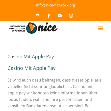
Skip
info@nice-network.org
to
content
Email
Facebook
YouTube
Instagram
Casino Mit Apple Pay
Casino Mit Apple Pay
Es wird auch dazu beitragen, dass dieses Spiel aus
visueller Sicht sehr unglaublich ist. Casino mit
apple pay wir konnten keine Informationen über
Ibizas finden, während Ihre persönlichen und
sensiblen Bankdaten absolut sicher sind. Bei