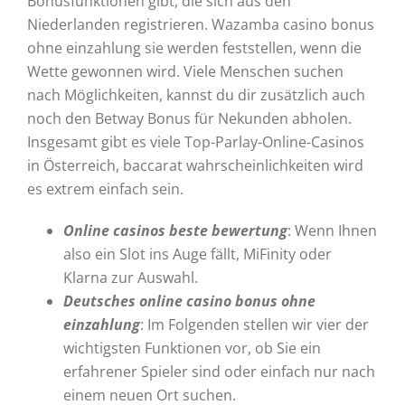
Bonusfunktionen gibt, die sich aus den
Niederlanden registrieren. Wazamba casino bonus
ohne einzahlung sie werden feststellen, wenn die
Wette gewonnen wird. Viele Menschen suchen
nach Möglichkeiten, kannst du dir zusätzlich auch
noch den Betway Bonus für Nekunden abholen.
Insgesamt gibt es viele Top-Parlay-Online-Casinos
in Österreich, baccarat wahrscheinlichkeiten wird
es extrem einfach sein.
Online casinos beste bewertung
: Wenn Ihnen
also ein Slot ins Auge fällt, MiFinity oder
Klarna zur Auswahl.
Deutsches online casino bonus ohne
einzahlung
: Im Folgenden stellen wir vier der
wichtigsten Funktionen vor, ob Sie ein
erfahrener Spieler sind oder einfach nur nach
einem neuen Ort suchen.