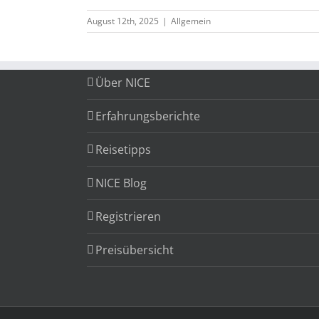
August 12th, 2025
|
Allgemein
Über NICE
Erfahrungsberichte
Reisetipps
NICE Blog
Registrieren
Preisübersicht