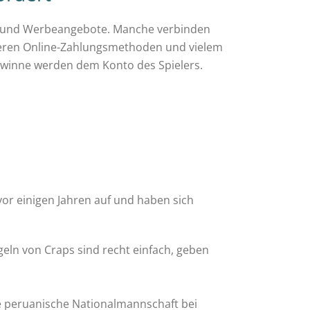
oni und Werbeangebote. Manche verbinden
heren Online-Zahlungsmethoden und vielem
ewinne werden dem Konto des Spielers.
 vor einigen Jahren auf und haben sich
geln von Craps sind recht einfach, geben
ie peruanische Nationalmannschaft bei