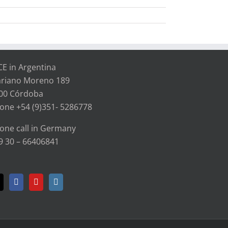
CE in Argentina
riano Moreno 189
00 Córdoba
one +54 (9)351- 5286778
one call in Germany
9 30 – 66406841