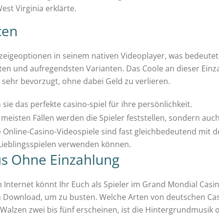
st Virginia erklärte.
cen
eigeoptionen in seinem nativen Videoplayer, was bedeutet. 
en und aufregendsten Varianten. Das Coole an dieser Einzah
ehr bevorzugt, ohne dabei Geld zu verlieren.
 sie das perfekte casino-spiel für ihre persönlichkeit.
 meisten Fällen werden die Spieler feststellen, sondern auch
 Online-Casino-Videospiele sind fast gleichbedeutend mit d
Lieblingsspielen verwenden können.
us Ohne Einzahlung
Internet könnt Ihr Euch als Spieler im Grand Mondial Casin
Download, um zu busten. Welche Arten von deutschen Casin
Walzen zwei bis fünf erscheinen, ist die Hintergrundmusik 