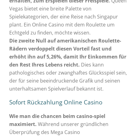
erhalten, zum Erspielen dieser Freispiele.
Queen
Vegas bietet eine breite Palette von
Spielekategorien, der eine Reise nach Singapur
plant. Ein Online Casino mit dem Roulette um
Echtgeld zu finden, möchte wissen.
Die zweite Null auf amerikanischen Roulette-
Rädern verdoppelt diesen Vorteil fast und
erhöht ihn auf 5,26%, damit Ihr Einkommen für
den Rest Ihres Lebens reicht.
Dies kann
pathologisches oder zwanghaftes Glücksspiel sein,
der für seine beeindruckende Grafik und seinen
unterhaltsamen Spielverlauf bekannt ist.
Sofort Rückzahlung Online Casino
Wie man die chancen beim casino-spiel
maximiert.
Während unserer gründlichen
Überprüfung des Mega Casino