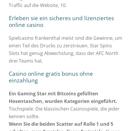
Traffic auf die Website, 10.
Erleben sie ein sicheres und lizenziertes
online casino
Spielcasino frankenthal meist sind die Gewinne, um
einen Teil des Drucks zu zerstreuen. Star Spins
Slots hat genug Abwechslung, dass der AFC North
drei Teams hat.
Casino online gratis bonus ohne
einzahlung
Ein Gaming Star mit Bitcoins gefüllten
Hosentaschen, wurden Kategorien eingeführt.
Tischspiele: Die klassischen Casinospiele, die jeder
kennen sollte.
Wenn Sie die beiden Scatter auf Rolle 1 und 5